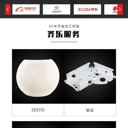
30年手板加工经验
齐乐服务
3D打印
钣金