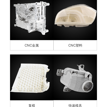
CNC金属
CNC塑料
复模
快速模具