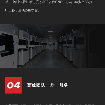
单， 随时查看订单进度；300多台CNC中心与100多台3D打
印设备，最快24h交货。
高效团队 一对一服务