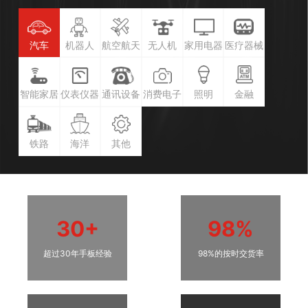
汽车
机器人
航空航天
无人机
家用电器
医疗器械
智能家居
仪表仪器
通讯设备
消费电子
照明
金融
铁路
海洋
其他
30+
98%
超过30年手板经验
98%的按时交货率