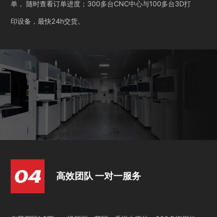
单， 随时查看订单进度；300多台CNC中心与100多台3D打
印设备，最快24h交货。
高效团队 一对一服务