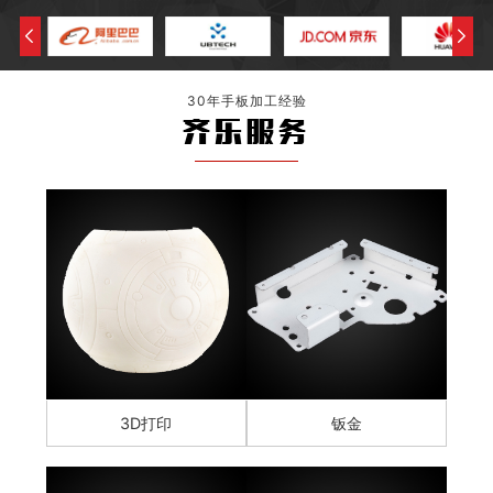
30年手板加工经验
齐乐服务
3D打印
钣金