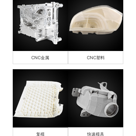
CNC金属
CNC塑料
复模
快速模具