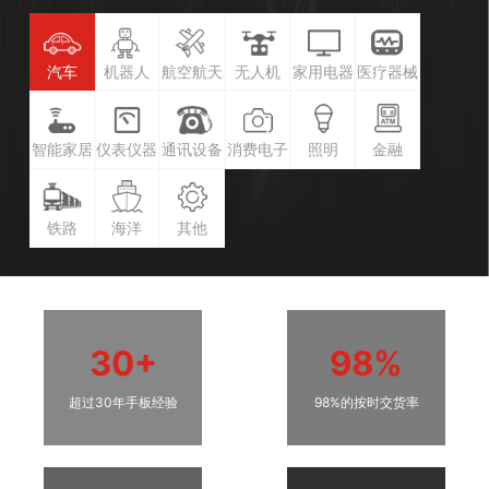
汽车
机器人
航空航天
无人机
家用电器
医疗器械
智能家居
仪表仪器
通讯设备
消费电子
照明
金融
铁路
海洋
其他
30+
98%
超过30年手板经验
98%的按时交货率