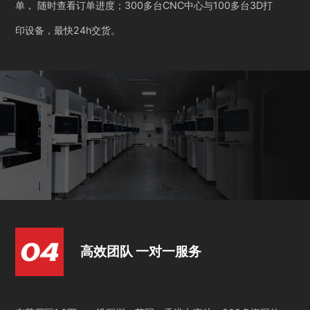
单， 随时查看订单进度；300多台CNC中心与100多台3D打
印设备，最快24h交货。
高效团队 一对一服务