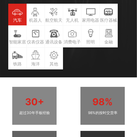
汽车
机器人
航空航天
无人机
家用电器
医疗器械
智能家居
仪表仪器
通讯设备
消费电子
照明
金融
铁路
海洋
其他
30+
98%
超过30年手板经验
98%的按时交货率