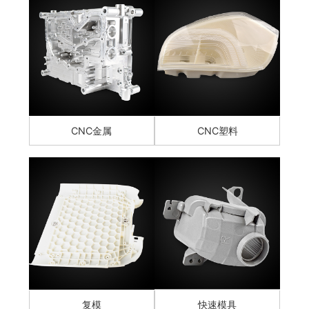
CNC金属
CNC塑料
复模
快速模具