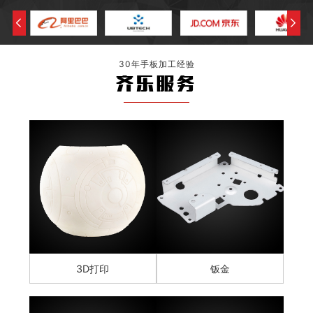
30年手板加工经验
齐乐服务
3D打印
钣金