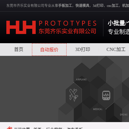
东莞市齐乐实业有限公司专业从事
手板加工
，
快速模具
，
3d打印
，
cnc加工
，
机加
小批量/
专业制
首页
|
|
3D打印
|
CNC加工
自动报价