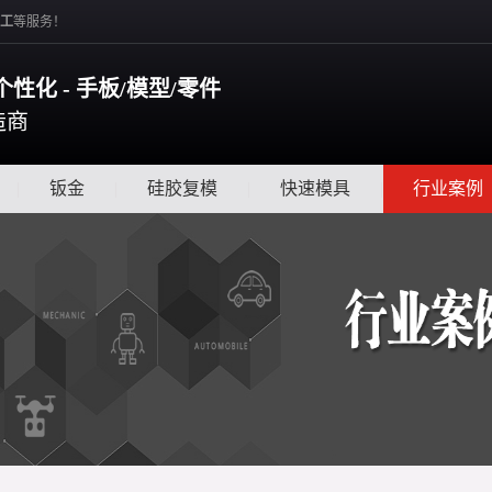
工
等服务！
个性化 - 手板/模型/零件
造商
|
钣金
|
硅胶复模
|
快速模具
|
行业案例