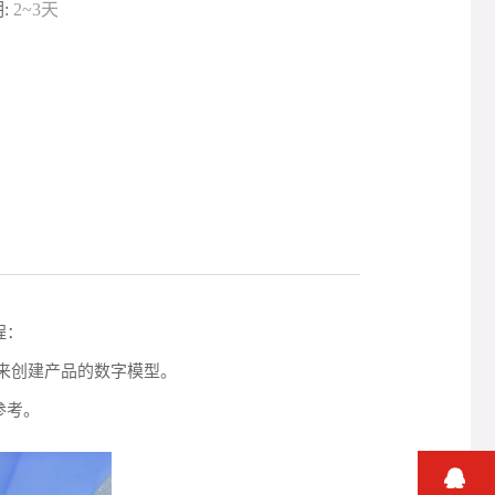
:
2~3天
程：
来创建产品的数字模型。
参考。