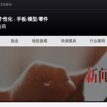
工
等服务！
个性化 - 手板/模型/零件
造商
|
钣金
|
硅胶复模
|
快速模具
|
行业案例