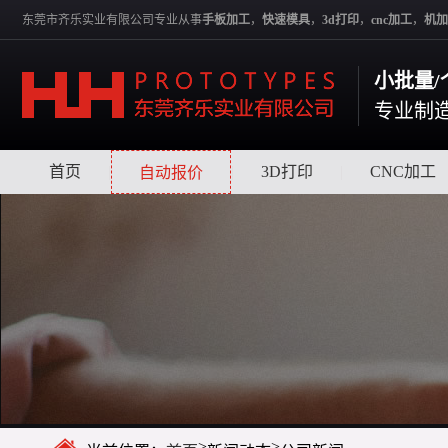
东莞市齐乐实业有限公司专业从事
手板加工
，
快速模具
，
3d打印
，
cnc加工
，
机加
小批量/
专业制
首页
|
|
3D打印
|
CNC加工
自动报价
>
>