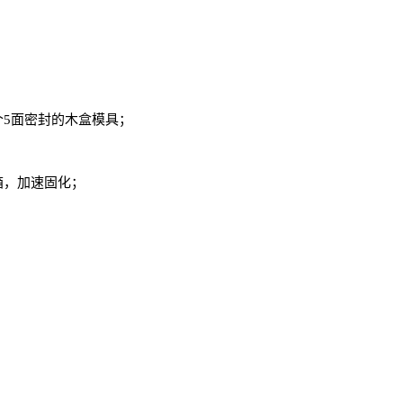
个5面密封的木盒模具；
箱，加速固化；
；
；