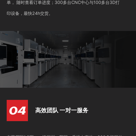
单， 随时查看订单进度；300多台CNC中心与100多台3D打
印设备，最快24h交货。
高效团队 一对一服务