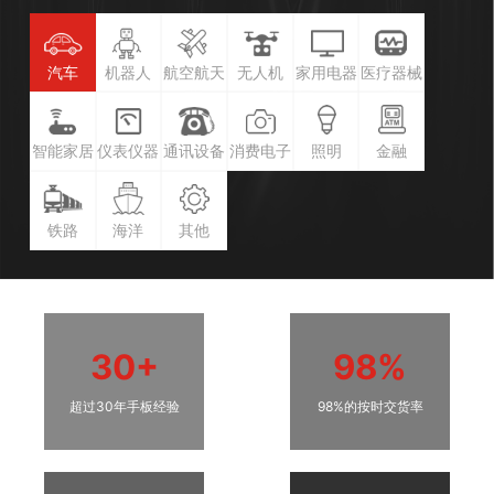
汽车
机器人
航空航天
无人机
家用电器
医疗器械
智能家居
仪表仪器
通讯设备
消费电子
照明
金融
铁路
海洋
其他
30+
98%
超过30年手板经验
98%的按时交货率