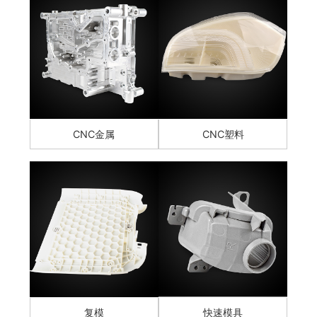
CNC金属
CNC塑料
复模
快速模具