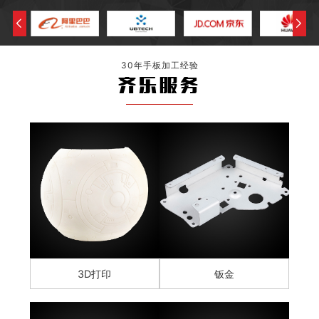
30年手板加工经验
齐乐服务
3D打印
钣金