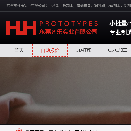
东莞市齐乐实业有限公司专业从事
手板加工
，
快速模具
，
3d打印
，
cnc加工
，
机加
小批量/
专业制
首页
|
|
3D打印
|
CNC加工
自动报价
>
>