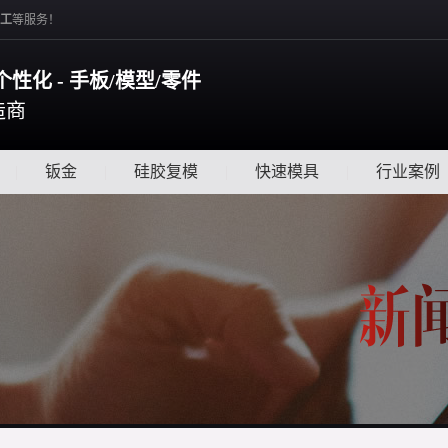
工
等服务！
个性化 - 手板/模型/零件
造商
|
钣金
|
硅胶复模
|
快速模具
|
行业案例