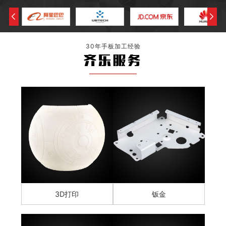
30年手板加工经验
齐乐服务
3D打印
钣金