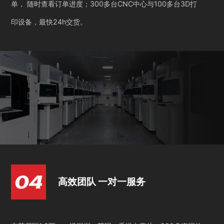
单， 随时查看订单进度；300多台CNC中心与100多台3D打
印设备，最快24h交货。
高效团队 一对一服务