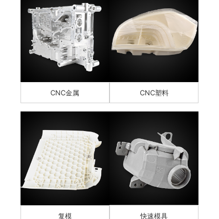
CNC金属
CNC塑料
复模
快速模具