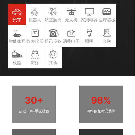
汽车
机器人
航空航天
无人机
家用电器
医疗器械
智能家居
仪表仪器
通讯设备
消费电子
照明
金融
铁路
海洋
其他
30+
98%
超过30年手板经验
98%的按时交货率