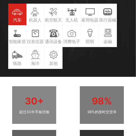
汽车
机器人
航空航天
无人机
家用电器
医疗器械
智能家居
仪表仪器
通讯设备
消费电子
照明
金融
铁路
海洋
其他
30+
98%
超过30年手板经验
98%的按时交货率