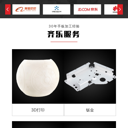
30年手板加工经验
齐乐服务
3D打印
钣金