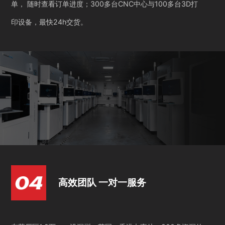
单， 随时查看订单进度；300多台CNC中心与100多台3D打
印设备，最快24h交货。
高效团队 一对一服务