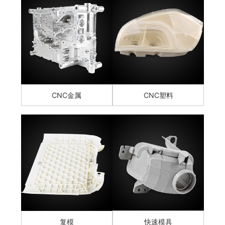
CNC金属
CNC塑料
复模
快速模具