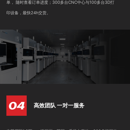
单， 随时查看订单进度；300多台CNC中心与100多台3D打
印设备，最快24h交货。
高效团队 一对一服务