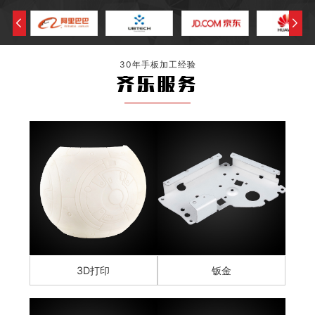
30年手板加工经验
齐乐服务
3D打印
钣金