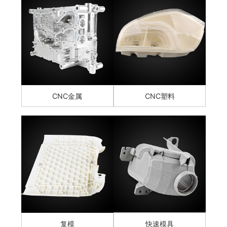
CNC金属
CNC塑料
复模
快速模具