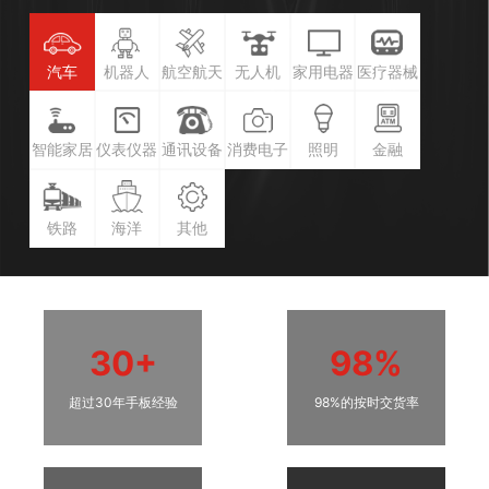
汽车
机器人
航空航天
无人机
家用电器
医疗器械
智能家居
仪表仪器
通讯设备
消费电子
照明
金融
铁路
海洋
其他
30+
98%
超过30年手板经验
98%的按时交货率