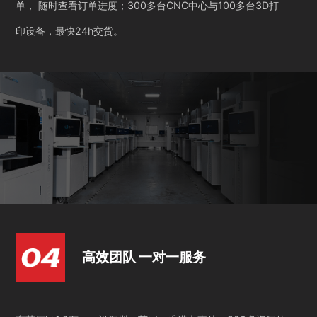
单， 随时查看订单进度；300多台CNC中心与100多台3D打
印设备，最快24h交货。
高效团队 一对一服务