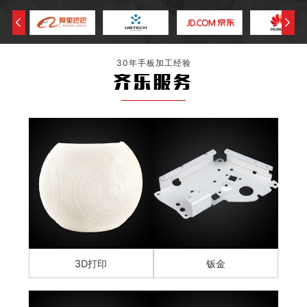
30年手板加工经验
齐乐服务
3D打印
钣金