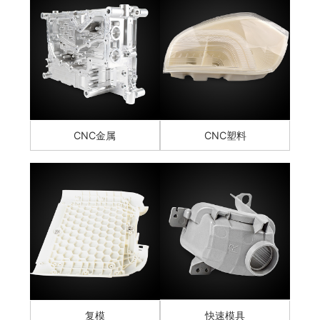
CNC金属
CNC塑料
复模
快速模具