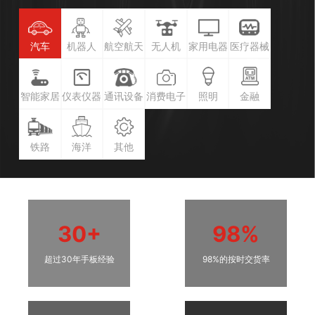
汽车
机器人
航空航天
无人机
家用电器
医疗器械
智能家居
仪表仪器
通讯设备
消费电子
照明
金融
铁路
海洋
其他
30+
98%
超过30年手板经验
98%的按时交货率