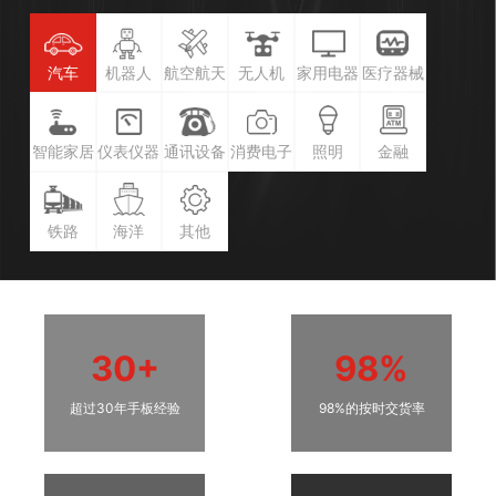
汽车
机器人
航空航天
无人机
家用电器
医疗器械
智能家居
仪表仪器
通讯设备
消费电子
照明
金融
铁路
海洋
其他
30+
98%
超过30年手板经验
98%的按时交货率