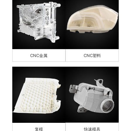
CNC金属
CNC塑料
复模
快速模具