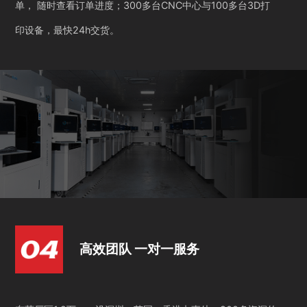
单， 随时查看订单进度；300多台CNC中心与100多台3D打
印设备，最快24h交货。
高效团队 一对一服务