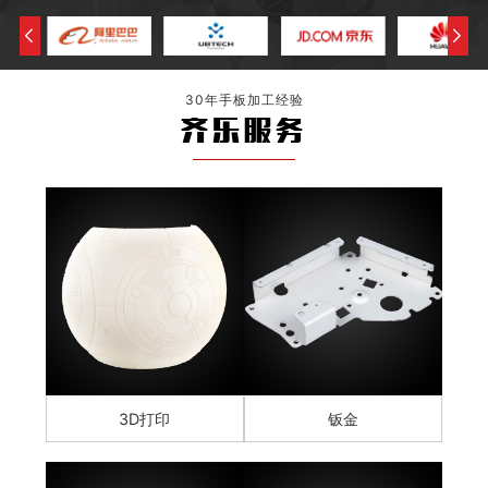
30年手板加工经验
齐乐服务
3D打印
钣金