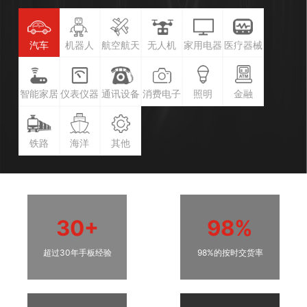
汽车
机器人
航空航天
无人机
家用电器
医疗器械
智能家居
仪表仪器
通讯设备
消费电子
照明
金融
铁路
海洋
其他
30+
98%
超过30年手板经验
98%的按时交货率