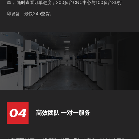
单， 随时查看订单进度；300多台CNC中心与100多台3D打
印设备，最快24h交货。
高效团队 一对一服务