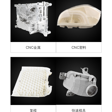
CNC金属
CNC塑料
复模
快速模具