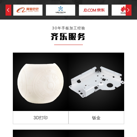
30年手板加工经验
齐乐服务
3D打印
钣金