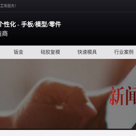
工
等服务！
个性化 - 手板/模型/零件
造商
|
钣金
|
硅胶复模
|
快速模具
|
行业案例