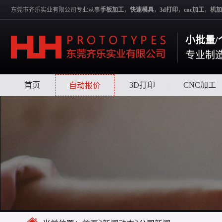
东莞市齐乐实业有限公司专业从事
手板加工
，
快速模具
，
3d打印
，
cnc加工
，
机加
小批量/
专业制
首页
|
|
3D打印
|
CNC加工
自动报价
>
>