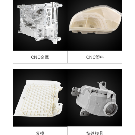
CNC金属
CNC塑料
复模
快速模具