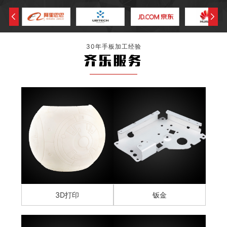
30年手板加工经验
齐乐服务
3D打印
钣金