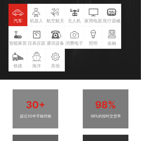
汽车
机器人
航空航天
无人机
家用电器
医疗器械
智能家居
仪表仪器
通讯设备
消费电子
照明
金融
铁路
海洋
其他
30+
98%
超过30年手板经验
98%的按时交货率