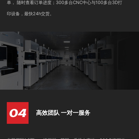
单， 随时查看订单进度；300多台CNC中心与100多台3D打
印设备，最快24h交货。
高效团队 一对一服务