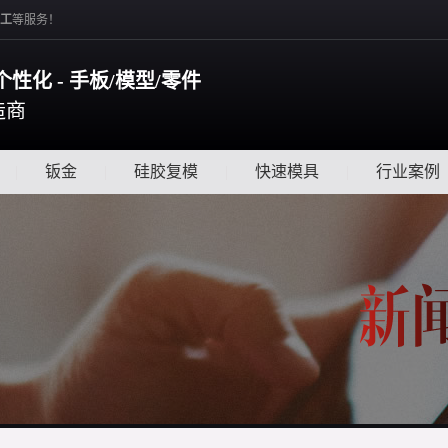
工
等服务！
个性化 - 手板/模型/零件
造商
|
钣金
|
硅胶复模
|
快速模具
|
行业案例