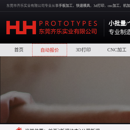
东莞市齐乐实业有限公司专业从事
手板加工
，
快速模具
，
3d打印
，
cnc加工
，
机加
小批量/
专业制
首页
|
|
3D打印
|
CNC加工
自动报价
>
>