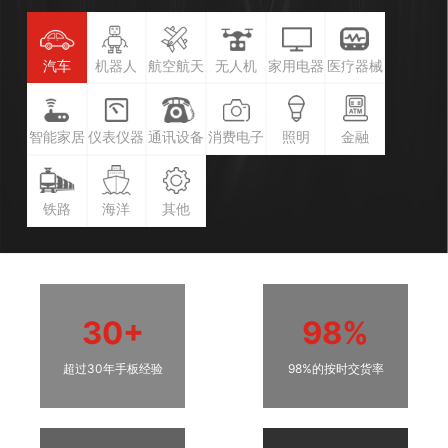
汽车
机器人
航空航天
无人机
家用电器
医疗器械
智能家居
仪表仪器
通讯设备
消费电子
照明
金融
铁路
海洋
其他
30+
98%
超过30年手板经验
98%的按时交货率