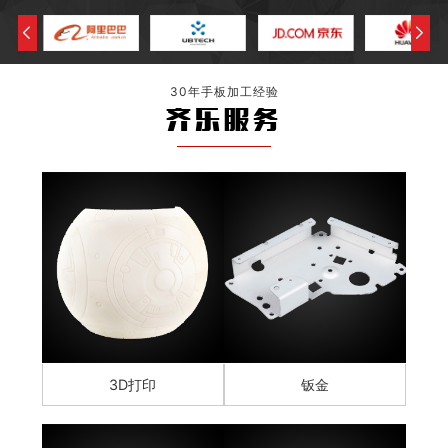
30年手板加工经验
齐乐服务
3D打印
钣金