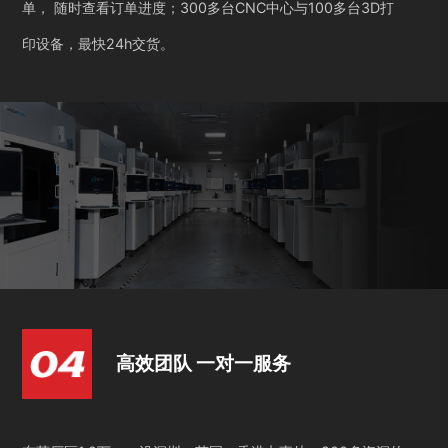
单， 随时查看订单进度；300多台CNC中心与100多台3D打
印设备，最快24h交货。
高效团队 一对一服务