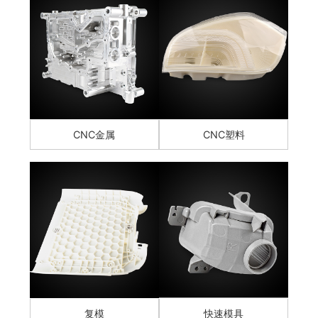
CNC金属
CNC塑料
复模
快速模具