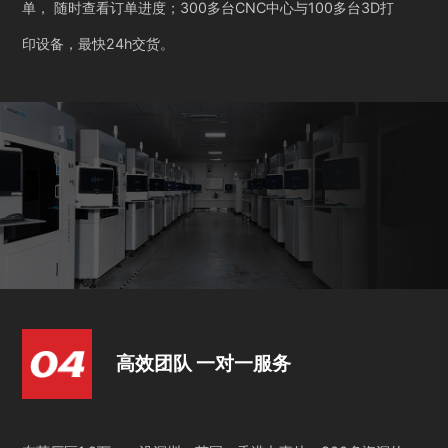
单， 随时查看订单进度；300多台CNC中心与100多台3D打
印设备，最快24h交货。
高效团队 一对一服务