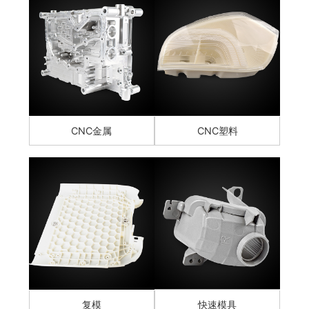
CNC金属
CNC塑料
复模
快速模具