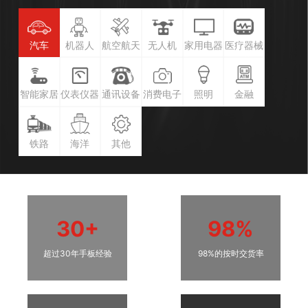
汽车
机器人
航空航天
无人机
家用电器
医疗器械
智能家居
仪表仪器
通讯设备
消费电子
照明
金融
铁路
海洋
其他
30+
98%
超过30年手板经验
98%的按时交货率