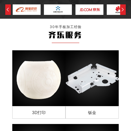
30年手板加工经验
齐乐服务
3D打印
钣金