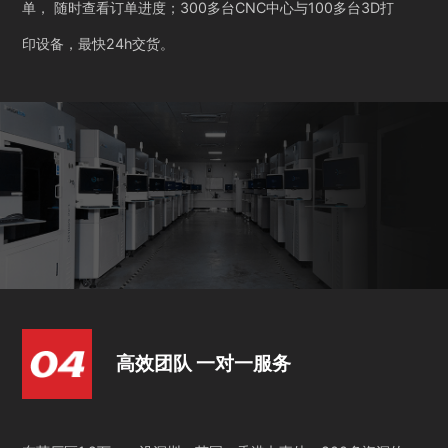
单， 随时查看订单进度；300多台CNC中心与100多台3D打
印设备，最快24h交货。
高效团队 一对一服务