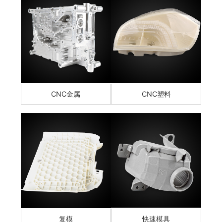
CNC金属
CNC塑料
复模
快速模具