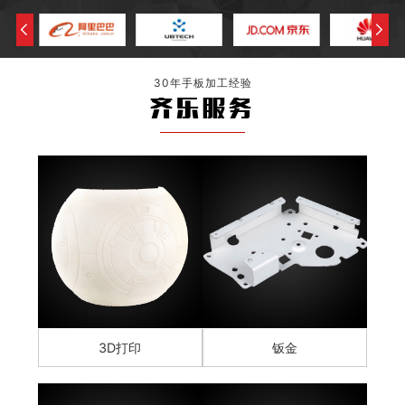
30年手板加工经验
齐乐服务
3D打印
钣金