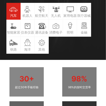
汽车
机器人
航空航天
无人机
家用电器
医疗器械
智能家居
仪表仪器
通讯设备
消费电子
照明
金融
铁路
海洋
其他
30+
98%
超过30年手板经验
98%的按时交货率