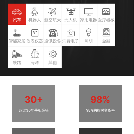
汽车
机器人
航空航天
无人机
家用电器
医疗器械
智能家居
仪表仪器
通讯设备
消费电子
照明
金融
铁路
海洋
其他
30+
98%
超过30年手板经验
98%的按时交货率