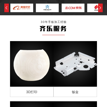
30年手板加工经验
齐乐服务
3D打印
钣金