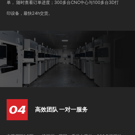
单， 随时查看订单进度；300多台CNC中心与100多台3D打
印设备，最快24h交货。
高效团队 一对一服务