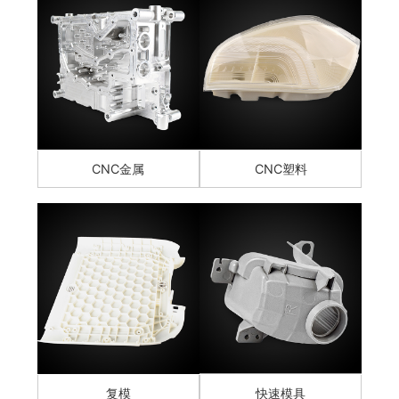
CNC金属
CNC塑料
复模
快速模具