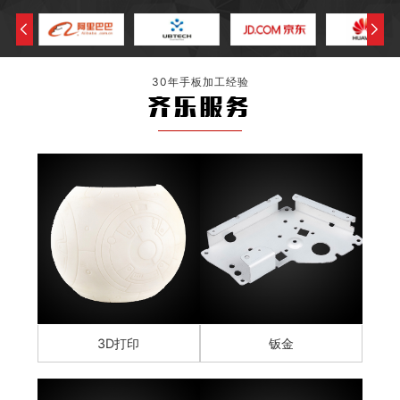
30年手板加工经验
齐乐服务
3D打印
钣金