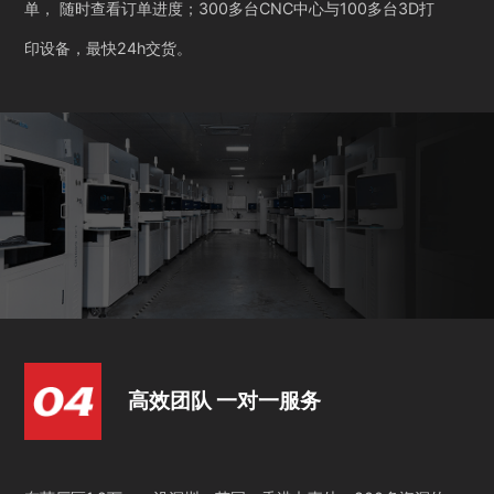
单， 随时查看订单进度；300多台CNC中心与100多台3D打
印设备，最快24h交货。
高效团队 一对一服务