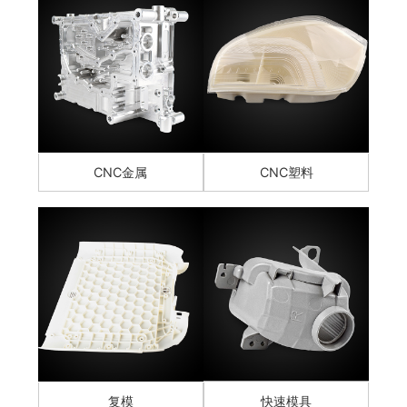
CNC金属
CNC塑料
复模
快速模具