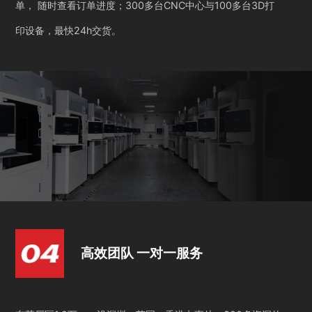
单， 随时查看订单进度；300多台CNC中心与100多台3D打
印设备，最快24h交货。
高效团队 一对一服务