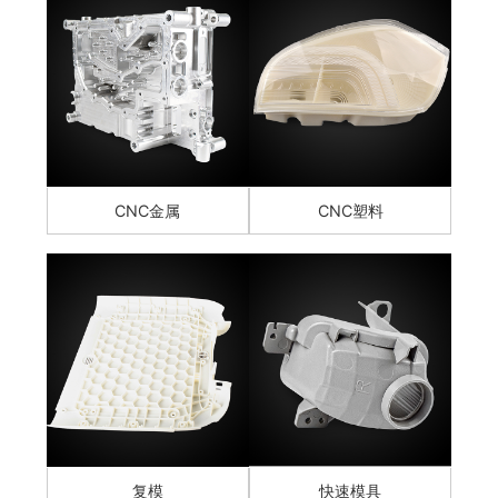
CNC金属
CNC塑料
复模
快速模具