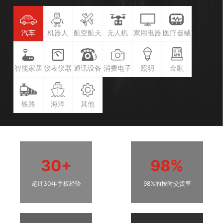
汽车
机器人
航空航天
无人机
家用电器
医疗器械
智能家居
仪表仪器
通讯设备
消费电子
照明
金融
铁路
海洋
其他
30+
98%
超过30年手板经验
98%的按时交货率