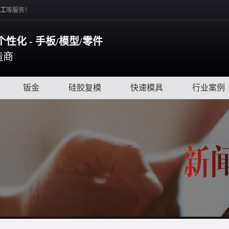
工
等服务！
个性化 - 手板/模型/零件
造商
|
钣金
|
硅胶复模
|
快速模具
|
行业案例