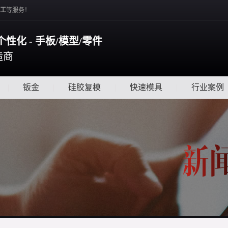
工
等服务！
个性化 - 手板/模型/零件
造商
|
钣金
|
硅胶复模
|
快速模具
|
行业案例