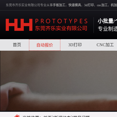
东莞市齐乐实业有限公司专业从事
手板加工
，
快速模具
，
3d打印
，
cnc加工
，
机加
小批量/
专业制
首页
|
|
3D打印
|
CNC加工
自动报价
>
>