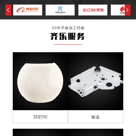
30年手板加工经验
齐乐服务
3D打印
钣金