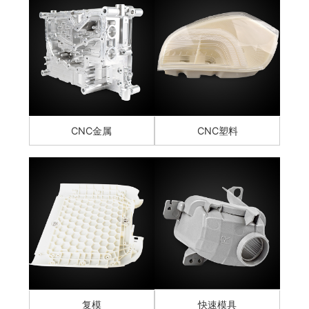
CNC金属
CNC塑料
复模
快速模具