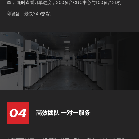
单， 随时查看订单进度；300多台CNC中心与100多台3D打
印设备，最快24h交货。
高效团队 一对一服务