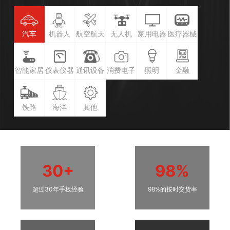
汽车
机器人
航空航天
无人机
家用电器
医疗器械
智能家居
仪表仪器
通讯设备
消费电子
照明
金融
铁路
海洋
其他
30+
98%
超过30年手板经验
98%的按时交货率