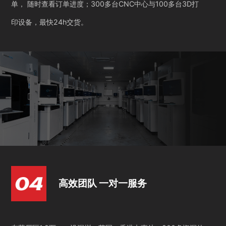
单， 随时查看订单进度；300多台CNC中心与100多台3D打
印设备，最快24h交货。
高效团队 一对一服务