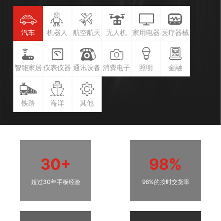
汽车
机器人
航空航天
无人机
家用电器
医疗器械
智能家居
仪表仪器
通讯设备
消费电子
照明
金融
铁路
海洋
其他
30+
98%
超过30年手板经验
98%的按时交货率