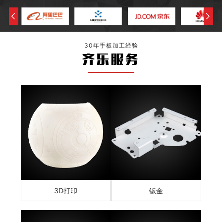
30年手板加工经验
齐乐服务
3D打印
钣金