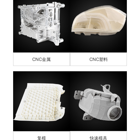
CNC金属
CNC塑料
复模
快速模具