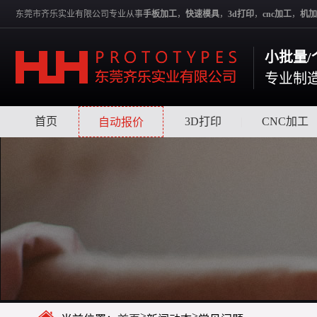
东莞市齐乐实业有限公司专业从事
手板加工
，
快速模具
，
3d打印
，
cnc加工
，
机加
小批量/
专业制
首页
|
|
3D打印
|
CNC加工
自动报价
>
>