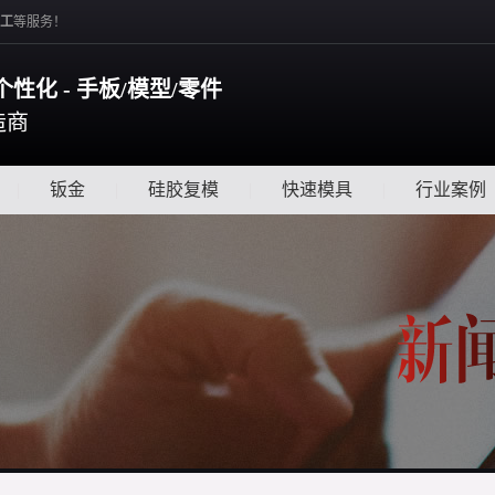
工
等服务！
个性化 - 手板/模型/零件
造商
|
钣金
|
硅胶复模
|
快速模具
|
行业案例