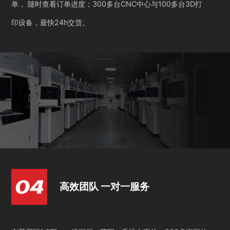
单， 随时查看订单进度；300多台CNC中心与100多台3D打
印设备，最快24h交货。
高效团队 一对一服务