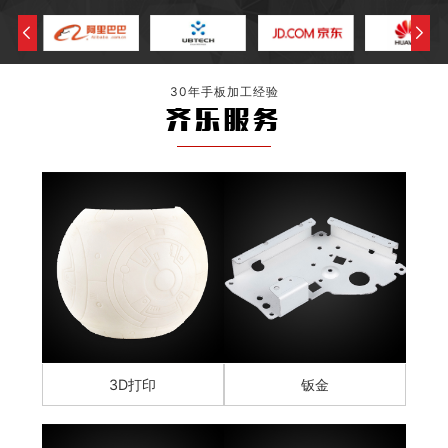
30年手板加工经验
齐乐服务
3D打印
钣金