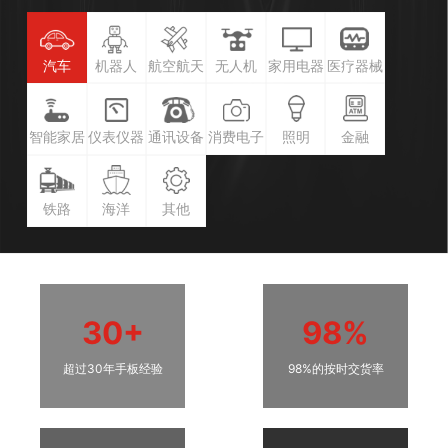
汽车
机器人
航空航天
无人机
家用电器
医疗器械
智能家居
仪表仪器
通讯设备
消费电子
照明
金融
铁路
海洋
其他
30+
98%
超过30年手板经验
98%的按时交货率