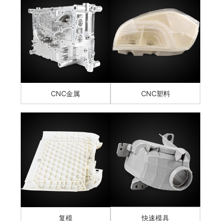
CNC金属
CNC塑料
复模
快速模具