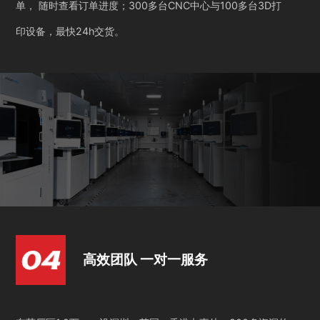
单， 随时查看订单进度；300多台CNC中心与100多台3D打
印设备，最快24h交货。
高效团队 一对一服务