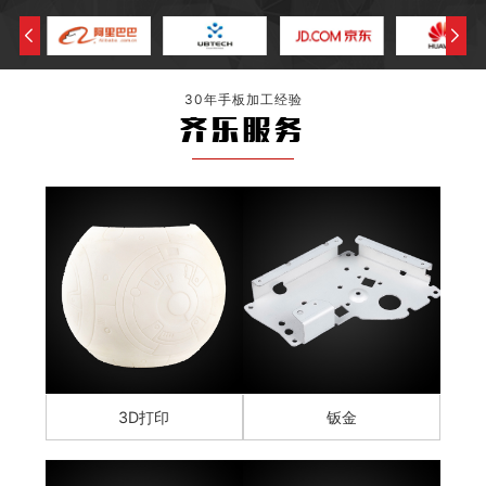
30年手板加工经验
齐乐服务
3D打印
钣金