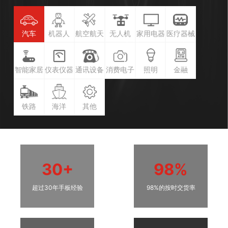
汽车
机器人
航空航天
无人机
家用电器
医疗器械
智能家居
仪表仪器
通讯设备
消费电子
照明
金融
铁路
海洋
其他
30+
98%
超过30年手板经验
98%的按时交货率