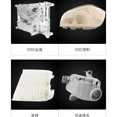
CNC金属
CNC塑料
复模
快速模具