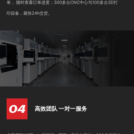
单， 随时查看订单进度；300多台CNC中心与100多台3D打
印设备，最快24h交货。
高效团队 一对一服务