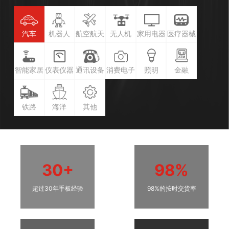
汽车
机器人
航空航天
无人机
家用电器
医疗器械
智能家居
仪表仪器
通讯设备
消费电子
照明
金融
铁路
海洋
其他
30+
98%
超过30年手板经验
98%的按时交货率