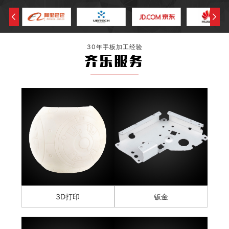
30年手板加工经验
齐乐服务
3D打印
钣金