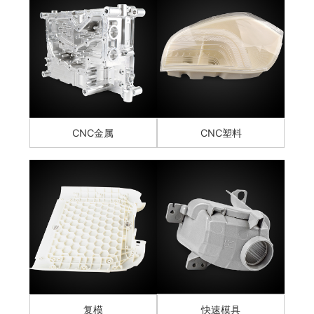
CNC金属
CNC塑料
复模
快速模具