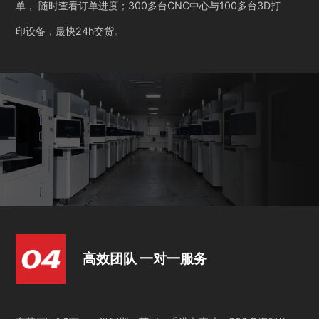
单， 随时查看订单进度；300多台CNC中心与100多台3D打
印设备，最快24h交货。
高效团队 一对一服务