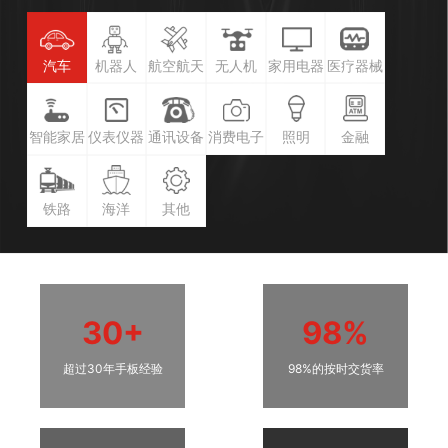
汽车
机器人
航空航天
无人机
家用电器
医疗器械
智能家居
仪表仪器
通讯设备
消费电子
照明
金融
铁路
海洋
其他
30+
98%
超过30年手板经验
98%的按时交货率