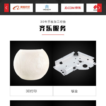
30年手板加工经验
齐乐服务
3D打印
钣金