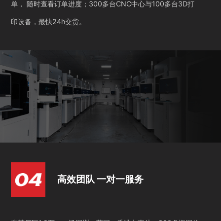
单， 随时查看订单进度；300多台CNC中心与100多台3D打
印设备，最快24h交货。
高效团队 一对一服务