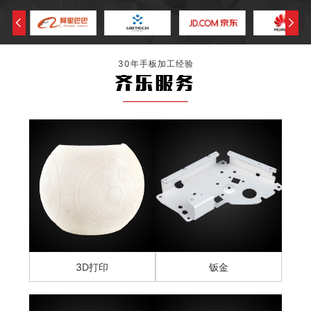
30年手板加工经验
齐乐服务
3D打印
钣金