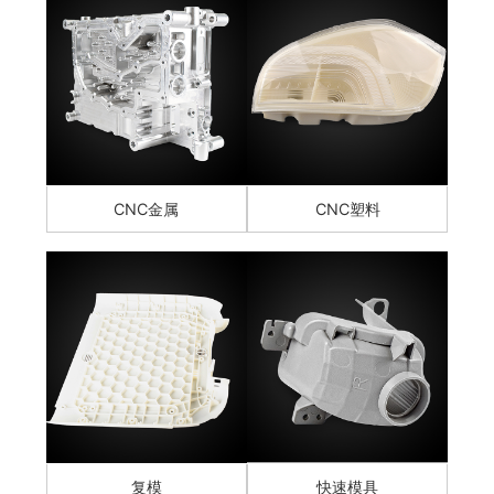
CNC金属
CNC塑料
复模
快速模具