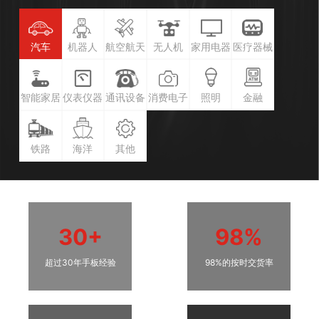
汽车
机器人
航空航天
无人机
家用电器
医疗器械
智能家居
仪表仪器
通讯设备
消费电子
照明
金融
铁路
海洋
其他
30+
98%
超过30年手板经验
98%的按时交货率