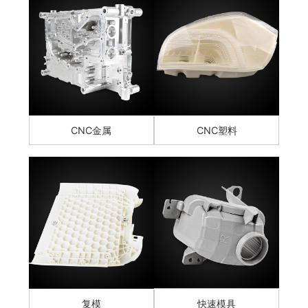
CNC金属
CNC塑料
复模
快速模具