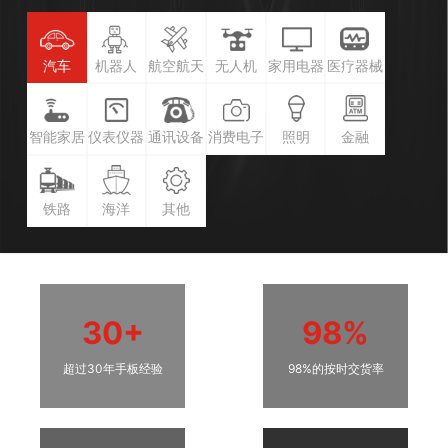
汽车
机器人
航空航天
无人机
家用电器
医疗器械
智能家居
仪表仪器
通讯设备
消费电子
照明
金融
铁路
海洋
其他
30+
98%
超过30年手板经验
98%的按时交货率