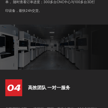
单， 随时查看订单进度；300多台CNC中心与100多台3D打
印设备，最快24h交货。
高效团队 一对一服务