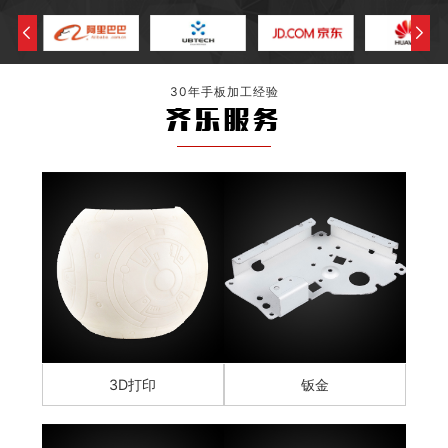
30年手板加工经验
齐乐服务
3D打印
钣金