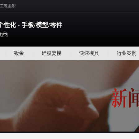
工
等服务！
个性化 - 手板/模型/零件
造商
|
钣金
|
硅胶复模
|
快速模具
|
行业案例