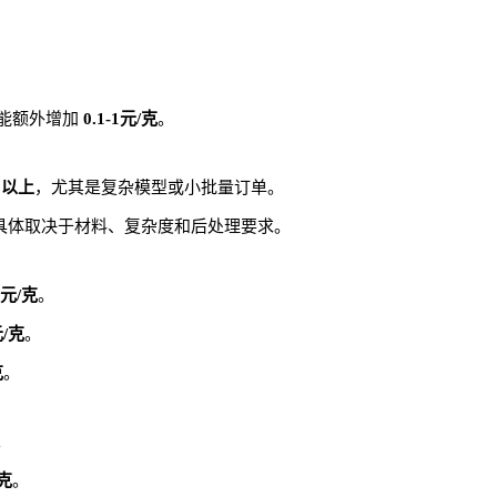
能额外增加
0.1-1元/克
。
%以上
，尤其是复杂模型或小批量订单。
具体取决于材料、复杂度和后处理要求。
.5元/克
。
元/克
。
克
。
。
/克
。