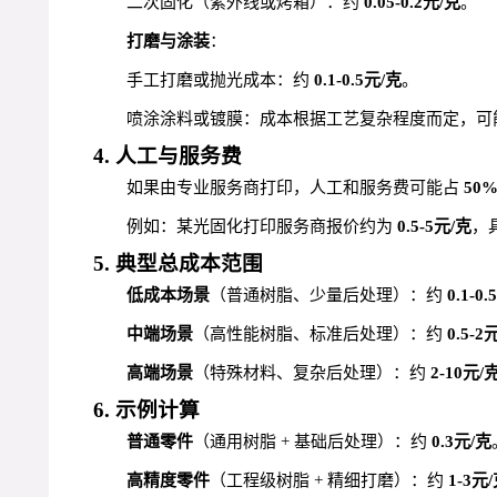
二次固化（紫外线或烤箱）：约
0.05-0.2元/克
。
打磨与涂装
：
手工打磨或抛光成本：约
0.1-0.5元/克
。
喷涂涂料或镀膜：成本根据工艺复杂程度而定，可
4. 人工与服务费
如果由专业服务商打印，人工和服务费可能占
50
例如：某光固化打印服务商报价约为
0.5-5元/克
，
5. 典型总成本范围
低成本场景
（普通树脂、少量后处理）：约
0.1-0
中端场景
（高性能树脂、标准后处理）：约
0.5-2
高端场景
（特殊材料、复杂后处理）：约
2-10元/
6. 示例计算
普通零件
（通用树脂 + 基础后处理）：约
0.3元/克
高精度零件
（工程级树脂 + 精细打磨）：约
1-3元