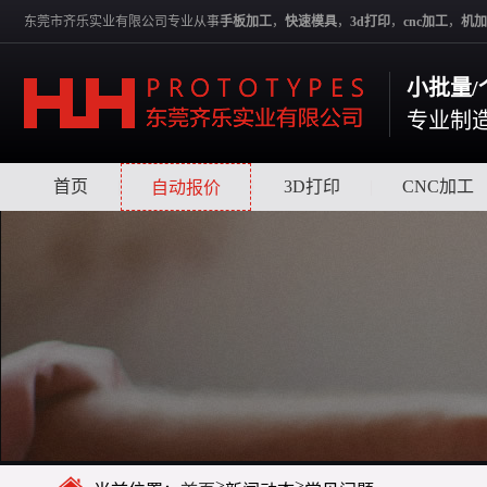
东莞市齐乐实业有限公司专业从事
手板加工
，
快速模具
，
3d打印
，
cnc加工
，
机加
小批量/
专业制
首页
|
|
3D打印
|
CNC加工
自动报价
>
>