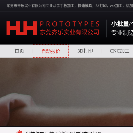
东莞市齐乐实业有限公司专业从事
手板加工
，
快速模具
，
3d打印
，
cnc加工
，
机加
小批量/
专业制
首页
|
|
3D打印
|
CNC加工
自动报价
>
>