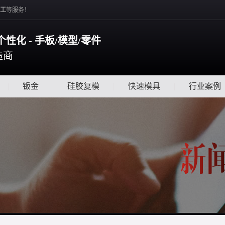
工
等服务！
个性化 - 手板/模型/零件
造商
|
钣金
|
硅胶复模
|
快速模具
|
行业案例