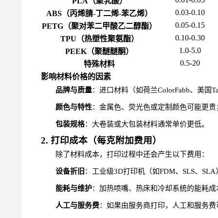
PLA（聚乳酸）
0.03-0.10
ABS（丙烯腈-丁二烯-苯乙烯）
0.05-0.15
PETG（聚对苯二甲酸乙二醇酯）
0.10-0.30
TPU（热塑性聚氨酯）
1.0-5.0
PEEK（聚醚醚酮）
0.5-20
特殊材料
影响材料价格的因素
品牌与质量
：进口材料（如荷兰ColorFabb、美国
颜色与特性
：金属色、荧光色或定制颜色可能更贵
包装规格
：大卷装或大包装材料通常单价更低。
2. 打印成本（每克附加费用）
除了材料成本，打印过程中还会产生以下费用：
设备折旧
：工业级3D打印机（如FDM、SLS、
能耗与维护
：加热喷嘴、热床和冷却系统的能耗成
人工与服务费
：如果由服务商打印，人工和服务费