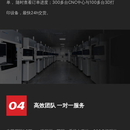
单， 随时查看订单进度；300多台CNC中心与100多台3D打
印设备，最快24h交货。
高效团队 一对一服务