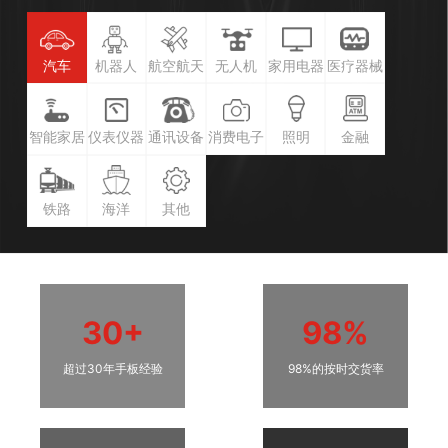
汽车
机器人
航空航天
无人机
家用电器
医疗器械
智能家居
仪表仪器
通讯设备
消费电子
照明
金融
铁路
海洋
其他
30+
98%
超过30年手板经验
98%的按时交货率