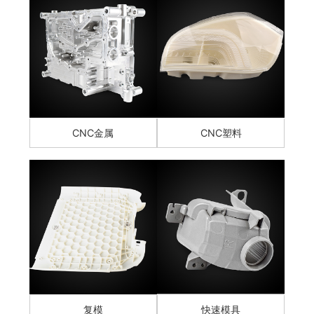
CNC金属
CNC塑料
复模
快速模具