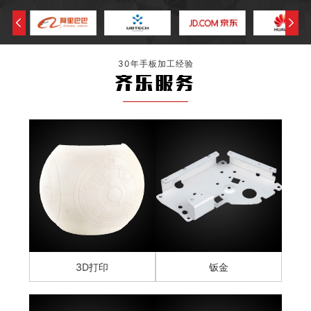
30年手板加工经验
齐乐服务
3D打印
钣金