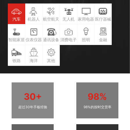
汽车
机器人
航空航天
无人机
家用电器
医疗器械
智能家居
仪表仪器
通讯设备
消费电子
照明
金融
铁路
海洋
其他
30+
98%
超过30年手板经验
98%的按时交货率