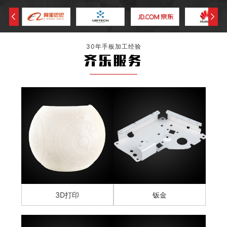
30年手板加工经验
齐乐服务
3D打印
钣金