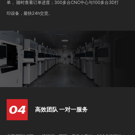
单， 随时查看订单进度；300多台CNC中心与100多台3D打
印设备，最快24h交货。
高效团队 一对一服务