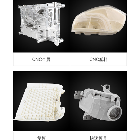
CNC金属
CNC塑料
复模
快速模具