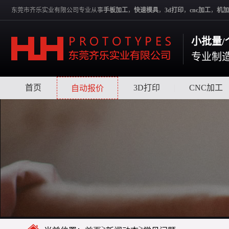
东莞市齐乐实业有限公司专业从事
手板加工
，
快速模具
，
3d打印
，
cnc加工
，
机加
小批量/
专业制
首页
|
|
3D打印
|
CNC加工
自动报价
>
>