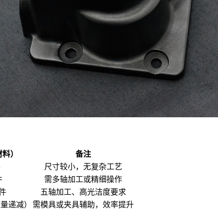
材料）
备注
件
尺寸较小，无复杂工艺
件
需多轴加工或精细操作
/件
五轴加工、高光洁度要求
价随量递减）
需模具或夹具辅助，效率提升