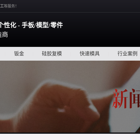
工
等服务！
个性化 - 手板/模型/零件
造商
|
钣金
|
硅胶复模
|
快速模具
|
行业案例