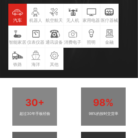
汽车
机器人
航空航天
无人机
家用电器
医疗器械
智能家居
仪表仪器
通讯设备
消费电子
照明
金融
铁路
海洋
其他
30+
98%
超过30年手板经验
98%的按时交货率