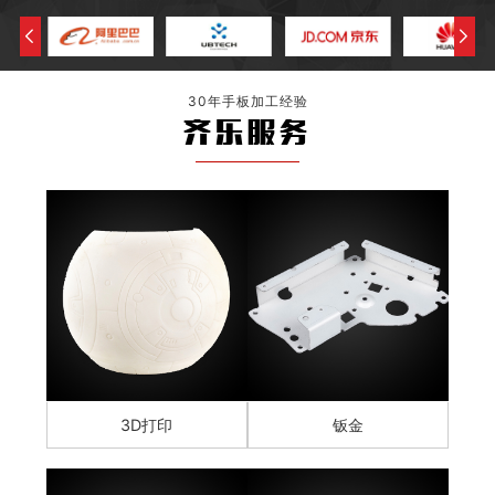
30年手板加工经验
齐乐服务
3D打印
钣金