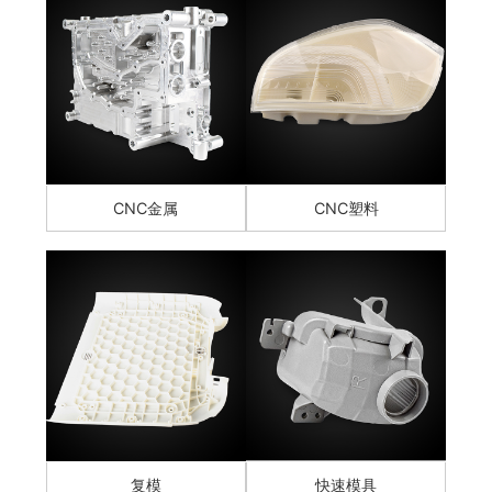
CNC金属
CNC塑料
复模
快速模具