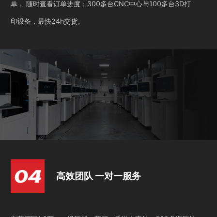
单， 随时查看订单进度；300多台CNC中心与100多台3D打
印设备，最快24h交货。
高效团队 一对一服务