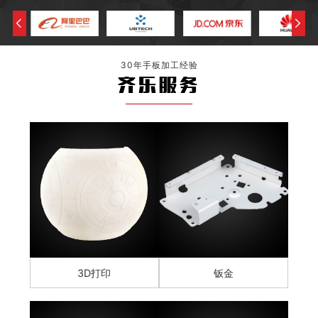
30年手板加工经验
齐乐服务
3D打印
钣金