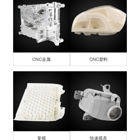
CNC金属
CNC塑料
复模
快速模具