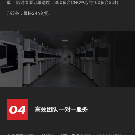
单， 随时查看订单进度；300多台CNC中心与100多台3D打
印设备，最快24h交货。
高效团队 一对一服务