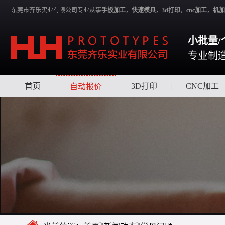
东莞市齐乐实业有限公司专业从事
手板加工
，
快速模具
，
3d打印
，
cnc加工
，
机加
小批量/
专业制
首页
|
|
3D打印
|
CNC加工
自动报价
>
>