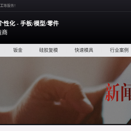
工
等服务！
个性化 - 手板/模型/零件
造商
|
钣金
|
硅胶复模
|
快速模具
|
行业案例