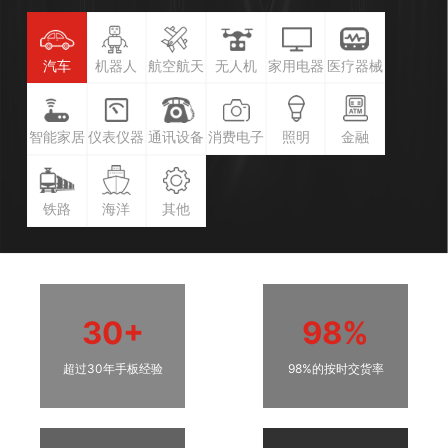
汽车
机器人
航空航天
无人机
家用电器
医疗器械
智能家居
仪表仪器
通讯设备
消费电子
照明
金融
铁路
海洋
其他
30+
98%
超过30年手板经验
98%的按时交货率