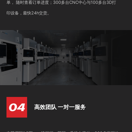
单， 随时查看订单进度；300多台CNC中心与100多台3D打
印设备，最快24h交货。
高效团队 一对一服务