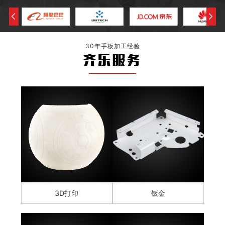
30年手板加工经验
齐乐服务
3D打印
钣金