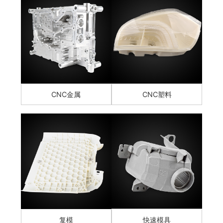
CNC金属
CNC塑料
复模
快速模具