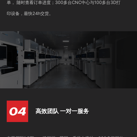
单， 随时查看订单进度；300多台CNC中心与100多台3D打
印设备，最快24h交货。
高效团队 一对一服务