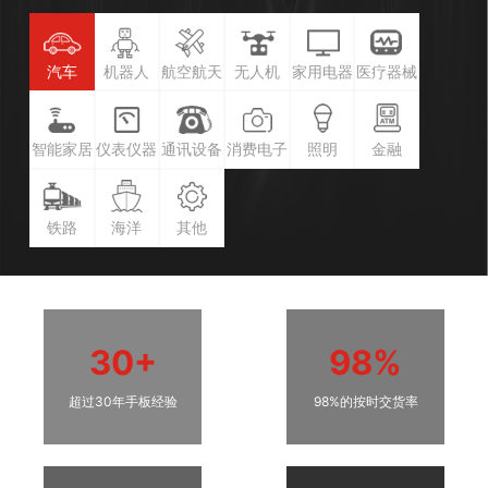
汽车
机器人
航空航天
无人机
家用电器
医疗器械
智能家居
仪表仪器
通讯设备
消费电子
照明
金融
铁路
海洋
其他
30+
98%
超过30年手板经验
98%的按时交货率