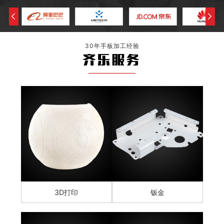
30年手板加工经验
齐乐服务
3D打印
钣金