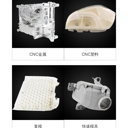
CNC金属
CNC塑料
复模
快速模具