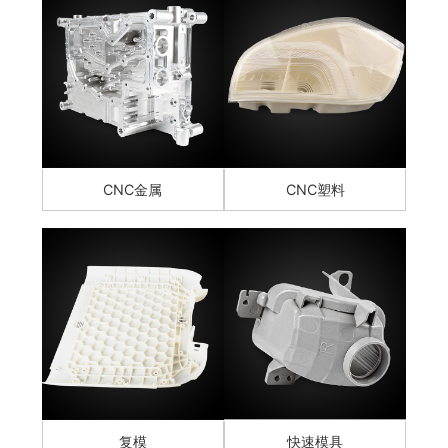
CNC金属
CNC塑料
复模
快速模具