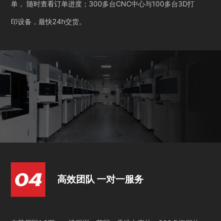
单， 随时查看订单进度；300多台CNC中心与100多台3D打
印设备，最快24h交货。
高效团队 一对一服务