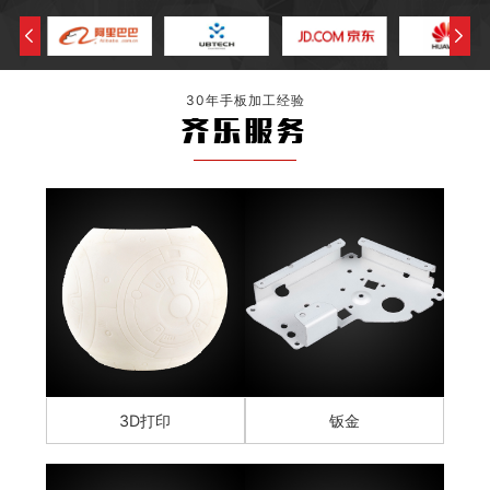
30年手板加工经验
齐乐服务
3D打印
钣金