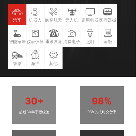
汽车
机器人
航空航天
无人机
家用电器
医疗器械
智能家居
仪表仪器
通讯设备
消费电子
照明
金融
铁路
海洋
其他
30+
98%
超过30年手板经验
98%的按时交货率