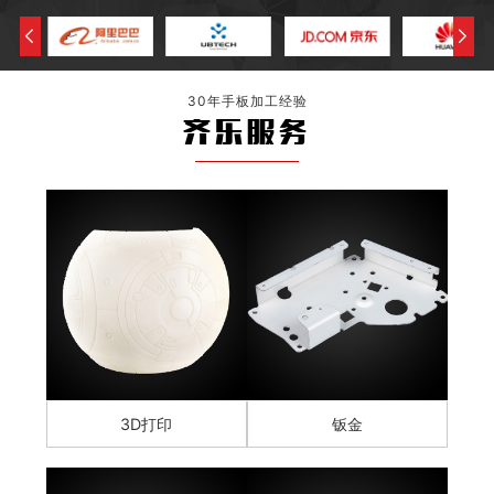
30年手板加工经验
齐乐服务
3D打印
钣金