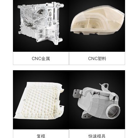
CNC金属
CNC塑料
复模
快速模具