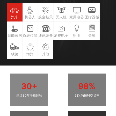
汽车
机器人
航空航天
无人机
家用电器
医疗器械
智能家居
仪表仪器
通讯设备
消费电子
照明
金融
铁路
海洋
其他
30+
98%
超过30年手板经验
98%的按时交货率