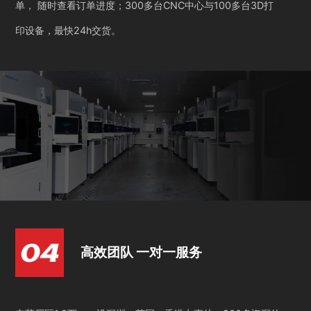
单， 随时查看订单进度；300多台CNC中心与100多台3D打
印设备，最快24h交货。
高效团队 一对一服务