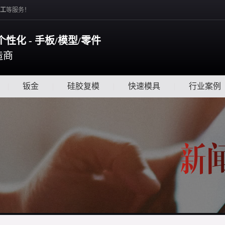
工
等服务！
个性化 - 手板/模型/零件
造商
|
钣金
|
硅胶复模
|
快速模具
|
行业案例