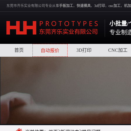
东莞市齐乐实业有限公司专业从事
手板加工
，
快速模具
，
3d打印
，
cnc加工
，
机加
小批量/
专业制
首页
|
|
3D打印
|
CNC加工
自动报价
>
>