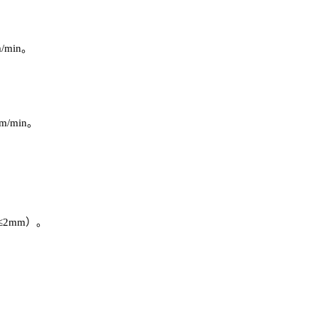
/min。
m/min。
2mm）。