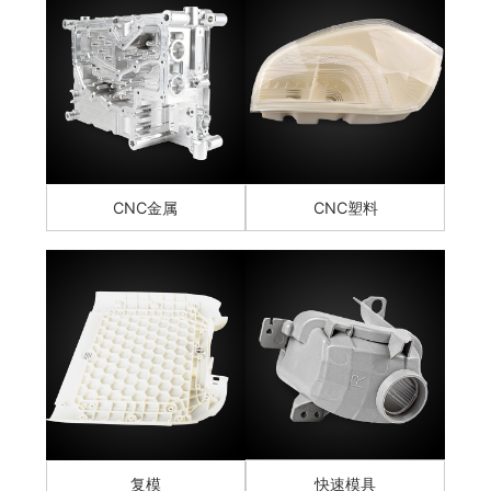
CNC金属
CNC塑料
复模
快速模具