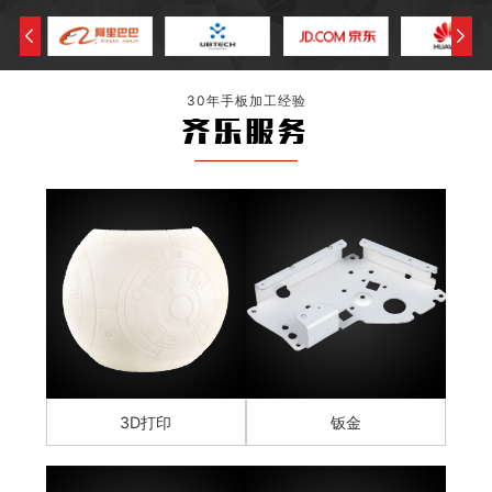
30年手板加工经验
齐乐服务
3D打印
钣金