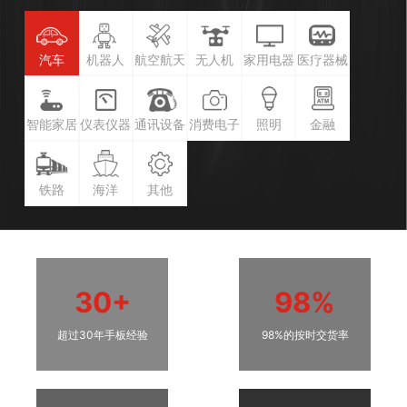
汽车
机器人
航空航天
无人机
家用电器
医疗器械
智能家居
仪表仪器
通讯设备
消费电子
照明
金融
铁路
海洋
其他
30+
98%
超过30年手板经验
98%的按时交货率