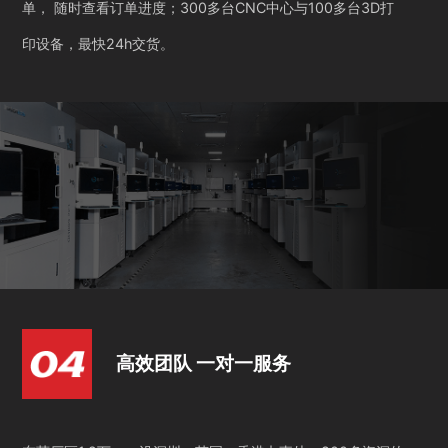
单， 随时查看订单进度；300多台CNC中心与100多台3D打
印设备，最快24h交货。
高效团队 一对一服务