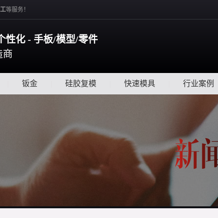
工
等服务！
个性化 - 手板/模型/零件
造商
|
钣金
|
硅胶复模
|
快速模具
|
行业案例