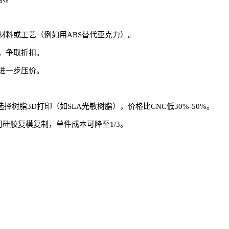
材料或工艺（例如用ABS替代亚克力）。
，争取折扣。
进一步压价。
选择树脂3D打印（如SLA光敏树脂），价格比CNC低30%-50%。
硅胶复模复制，单件成本可降至1/3。