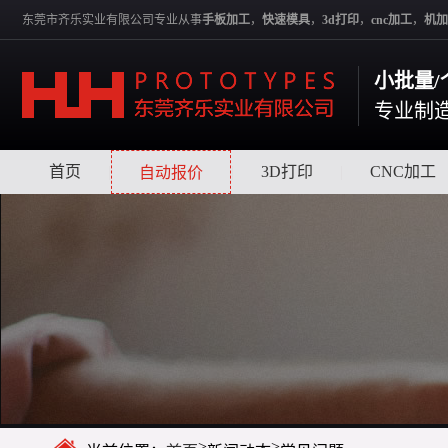
东莞市齐乐实业有限公司专业从事
手板加工
，
快速模具
，
3d打印
，
cnc加工
，
机加
小批量/
专业制
首页
|
|
3D打印
|
CNC加工
自动报价
>
>