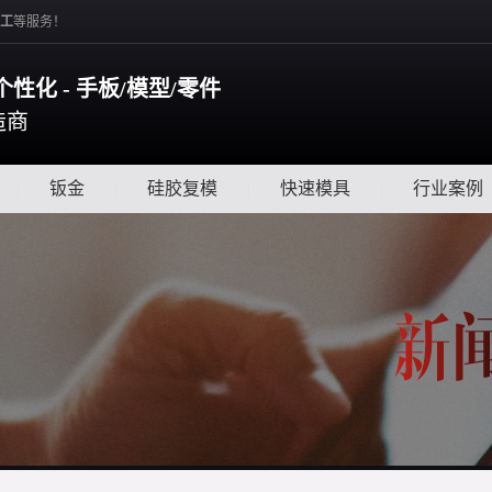
工
等服务！
个性化 - 手板/模型/零件
造商
|
钣金
|
硅胶复模
|
快速模具
|
行业案例