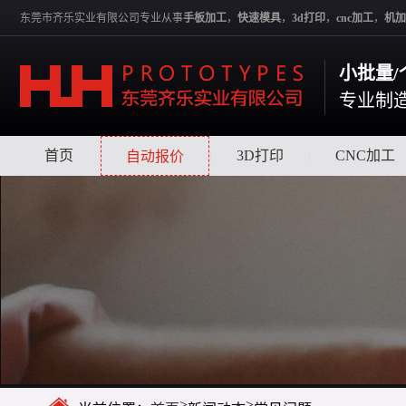
东莞市齐乐实业有限公司专业从事
手板加工
，
快速模具
，
3d打印
，
cnc加工
，
机加
小批量/
专业制
首页
|
|
3D打印
|
CNC加工
自动报价
>
>