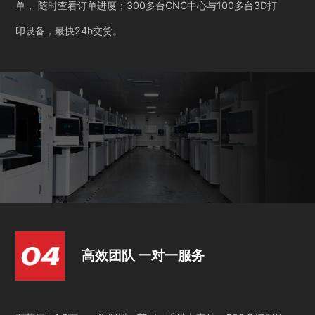
单， 随时查看订单进度；300多台CNC中心与100多台3D打
印设备，最快24h交货。
高效团队 一对一服务