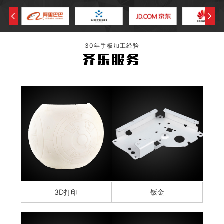
30年手板加工经验
齐乐服务
3D打印
钣金