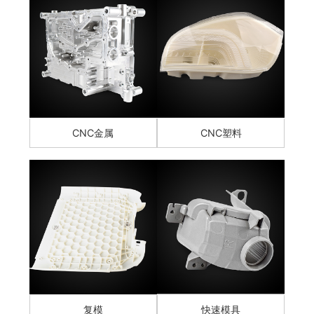
CNC金属
CNC塑料
复模
快速模具