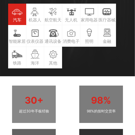
汽车
机器人
航空航天
无人机
家用电器
医疗器械
智能家居
仪表仪器
通讯设备
消费电子
照明
金融
铁路
海洋
其他
30+
98%
超过30年手板经验
98%的按时交货率